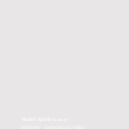
Shakti Spirit
by Birgit
Impressu
Datenschutz
AGBs