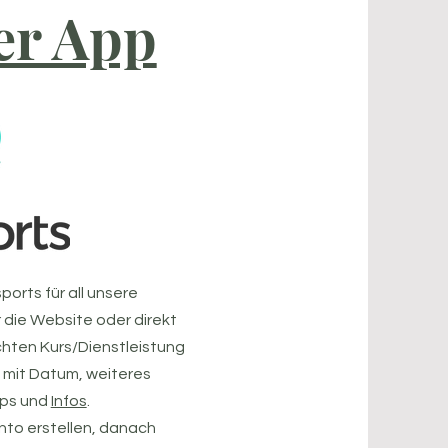
er App
orts für all unsere
die Website oder direkt
hten Kurs/Dienstleistung
e mit Datum, weiteres
ops und
Infos
.
onto erstellen, danach