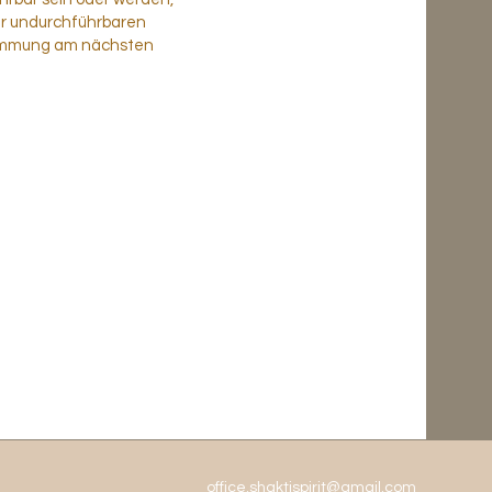
er undurchführbaren
stimmung am nächsten
office.shaktispirit@gmail.com