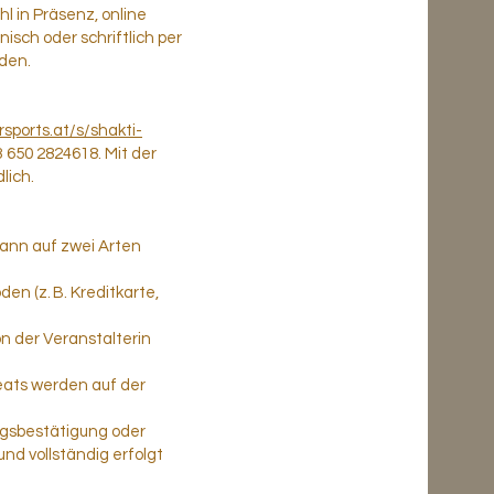
l in Präsenz, online
nisch oder schriftlich per
nden.
sports.at/s/shakti-
 650 2824618. Mit der
lich.
kann auf zwei Arten
n (z. B. Kreditkarte,
on der Veranstalterin
reats werden auf der
ungsbestätigung oder
nd vollständig erfolgt