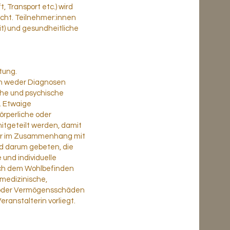
, Transport etc.) wird
cht. Teilnehmer:innen
eit) und gesundheitliche
tung.
den weder Diagnosen
iche und psychische
. Etwaige
örperliche oder
itgeteilt werden, damit
der im Zusammenhang mit
rd darum gebeten, die
 und individuelle
lich dem Wohlbefinden
 medizinische,
- oder Vermögensschäden
eranstalterin vorliegt.