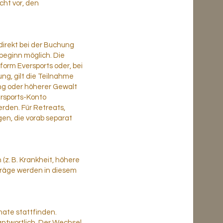
cht vor, den
direkt bei der Buchung
beginn möglich. Die
orm Eversports oder, bei
ung, gilt die Teilnahme
ung oder höherer Gewalt
ersports-Konto
rden. Für Retreats,
n, die vorab separat
 (z. B. Krankheit, höhere
träge werden in diesem
ate stattfinden.
rantwortlich. Der Wechsel