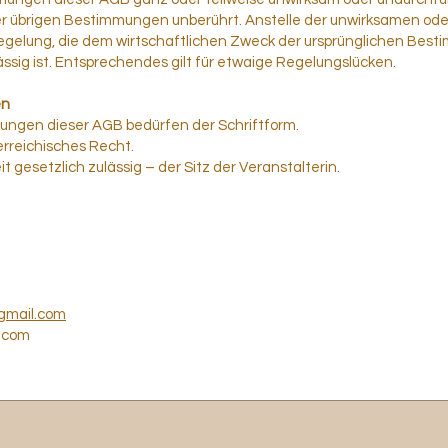
der übrigen Bestimmungen unberührt. Anstelle der unwirksamen od
Regelung, die dem wirtschaftlichen Zweck der ursprünglichen Be
ssig ist. Entsprechendes gilt für etwaige Regelungslücken.
en
ngen dieser AGB bedürfen der Schriftform.
terreichisches Recht.
t gesetzlich zulässig – der Sitz der Veranstalterin.
@gmail.com
t.com