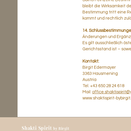
bleibt die Wirksamkeit 
Bestimmung tritt eine 
kommt und rechtlich zulä
14. Schlussbestimmung
Änderungen und Ergänzu
Es gilt ausschließlich ös
Gerichtsstand ist – sowei
Kontakt:
Birgit Edermayer
3363 Hausmening
Austria
Tel. +43 650 28 24 618
Mail:
office.shaktispirit
www.shaktispirit-bybirgi
Shakti Spirit
by Birgit