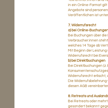
in ein Online-Format gil
Angebote sind personen
Veröffentlichen ist unte
7. Widerrufsrecht
a) bei Online-Buchungen
Bei Buchungen über die 
Verbraucher:innen steh
welches 14 Tage ab Vert
Mit Beginn der Leistung (
Widerrufsrecht bei Ever
b) bei Direktbuchungen
Bei Direktbuchungen (z. B
Konsumentenschutzgeset
Widerrufsrecht erlischt,
Die Widerrufsbelehrung 
diesen AGB vereinbarte
8. Retreats und Auslan
Bei Retreats oder mehrt
gesondert bekannt gegeb