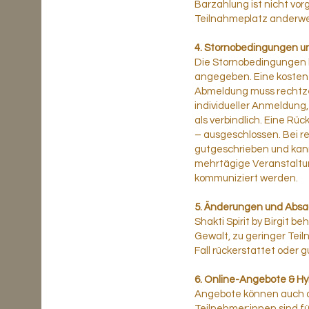
Barzahlung ist nicht vor
Teilnahmeplatz anderwei
4. Stornobedingungen u
Die Stornobedingungen kö
angegeben. Eine kostenf
Abmeldung muss rechtzei
individueller Anmeldung, 
als verbindlich. Eine Rü
– ausgeschlossen. Bei r
gutgeschrieben und kann
mehrtägige Veranstaltu
kommuniziert werden.
5. Änderungen und Absag
Shakti Spirit by Birgit b
Gewalt, zu geringer Tei
Fall rückerstattet oder
6. Online-Angebote & H
Angebote können auch al
Teilnehmer:innen sind fü