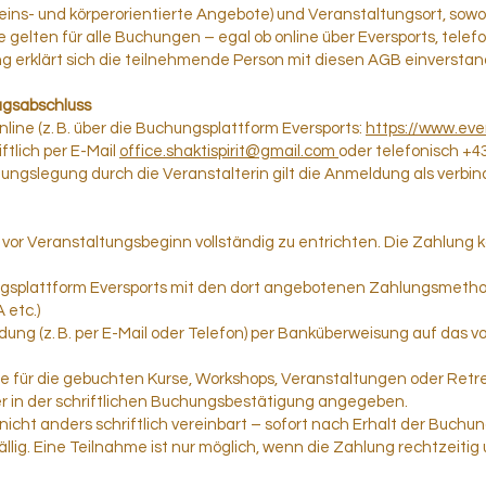
ins- und körperorientierte Angebote) und Veranstaltungsort, sowoh
e gelten für alle Buchungen – egal ob online über Eversports, telefo
ng erklärt sich die teilnehmende Person mit diesen AGB einversta
agsabschluss
line (z. B. über die Buchungsplattform Eversports:
https://www.ever
iftlich per E-Mail
office.shaktispirit@gmail.com
oder telefonisch +43
ngslegung durch die Veranstalterin gilt die Anmeldung als verbind
 vor Veranstaltungsbeginn vollständig zu entrichten. Die Zahlung 
ngsplattform Eversports mit den dort angebotenen Zahlungsmethode
 etc.)
ldung (z. B. per E-Mail oder Telefon) per Banküberweisung auf das v
ise für die gebuchten Kurse, Workshops, Veranstaltungen oder Ret
er in der schriftlichen Buchungsbestätigung angegeben.
 nicht anders schriftlich vereinbart – sofort nach Erhalt der Buch
ig. Eine Teilnahme ist nur möglich, wenn die Zahlung rechtzeitig u