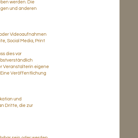
eben werden. Die
ungen und anderen
n- oder Videoaufnahmen
, Social Media, Print
ss dies vor
lbstverständlich
r Veranstalterin eigene
Eine Veröffentlichung
kation und
 Dritte, die zur
hrbar sein oder werden,