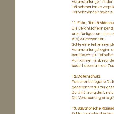
Veranstaltungen finden 
Teilnehmer:innen verpfl
Teilnehmenden sowie zu
11. Foto-, Ton- & Video
Die Veranstalterin behä
anzufertigen, um diese 
etc.) zu verwenden.
Sollte eine teilnehmende
Veranstaltungsbeginn aus
berücksichtigt. Teilneh
Aufnahmen (insbesonder
bedarf ebenfalls der Zu
12. Datenschutz
Personenbezogene Daten
gegebenenfalls zur geset
Durchführung der Leistu
Die Verarbeitung erfol
13. Salvatorische Klausel
Sollten einzelne Bestim