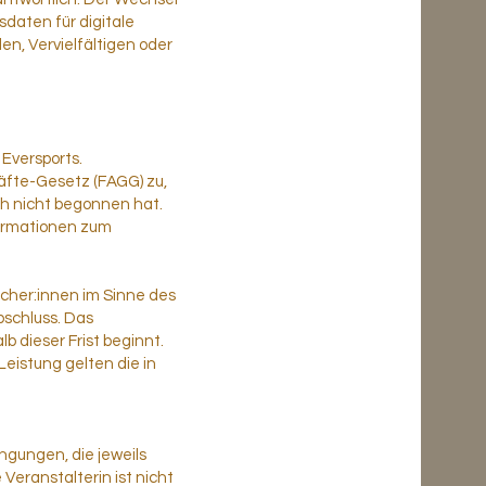
sdaten für digitale
n, Vervielfältigen oder
Eversports.
äfte-Gesetz (FAGG) zu,
ch nicht begonnen hat.
nformationen zum
aucher:innen im Sinne des
schluss. Das
b dieser Frist beginnt.
eistung gelten die in
gungen, die jeweils
eranstalterin ist nicht