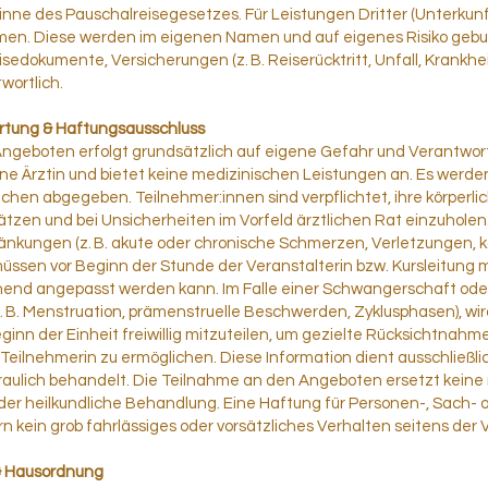
inne des Pauschalreisegesetzes. Für Leistungen Dritter (Unterkunft
en. Diese werden im eigenen Namen und auf eigenes Risiko gebu
eisedokumente, Versicherungen (z. B. Reiserücktritt, Unfall, Krankh
wortlich.
rtung & Haftungsausschluss
Angeboten erfolgt grundsätzlich auf eigene Gefahr und Verantwor
keine Ärztin und bietet keine medizinischen Leistungen an. Es wer
echen abgegeben. Teilnehmer:innen sind verpflichtet, ihre körperl
ätzen und bei Unsicherheiten im Vorfeld ärztlichen Rat einzuholen
änkungen (z. B. akute oder chronische Schmerzen, Verletzungen, k
üssen vor Beginn der Stunde der Veranstalterin bzw. Kursleitung m
chend angepasst werden kann. Im Falle einer Schwangerschaft o
z. B. Menstruation, prämenstruelle Beschwerden, Zyklusphasen), wi
eginn der Einheit freiwillig mitzuteilen, um gezielte Rücksichtnahme
Teilnehmerin zu ermöglichen. Diese Information dient ausschließ
traulich behandelt. Die Teilnahme an den Angeboten ersetzt keine
der heilkundliche Behandlung. Eine Haftung für Personen-, Sach
n kein grob fahrlässiges oder vorsätzliches Verhalten seitens der V
 & Hausordnung