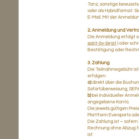
Tanz, sonstige bewusstse
oder als Hybridformat. Si
E-Mail. Mit der Anmeldu
2. Anmeldung und Vertr
Die Anmeldung erfolgt on
spirit-by-birgit
) oder schr
Bestätigung oder Rechnu
3. Zahlung
Die Teilnahmegebühr ist
erfolgen:
a)
direkt über die Buchu
Sofortüberweisung, SEPA
b)
bei individueller Anme
angegebene Konto.
Die jeweils gültigen Pre
Plattform Eversports od
Die Zahlung ist – sofern
Rechnung ohne Abzug fäll
ist.