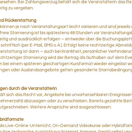
gesehen. Bei Zahlungsverzug behält sich die Veranstalterin das Re
tig zu vergeben.
nd Rückerstattung
nnen je nach Veranstaltungsart leicht variieren und sind jeweils 
reie Stornierung ist bis spätestens 48 Stunden vor Veranstaltungs
tig und ausdrücklich erfolgen – entweder über die Buchungsplattf
schriftlich (per E-Mail, SMS o. Ä.). Erfolgt keine rechtzeitige Abmeld
ckerstattung ist dann – auch bei Krankheit, persönlicher Verhinder
echtzeitiger Stornierung wird der Betrag als Guthaben auf dem Ev
 bei einem späteren gleichartigen Kursformat wieder eingelöst we
ngen oder Auslandsangebote gelten gesonderte Stornobedingunge
en durch die Veranstalterin
ehält sich das Recht vor, Angebote bei unvorhersehbaren Ereignissen
lnehmerzahl) abzusagen oder zu verschieben. Bereits gezahlte Bei
 gutgeschrieben. Weitere Ansprüche sind ausgeschlossen.
ybridformate
s Live-Online-Unterricht, On-Demand Videokurse oder Hybridform
r ihre technische Ausstattung (Internet, Kamera, Gerät) selbst ve