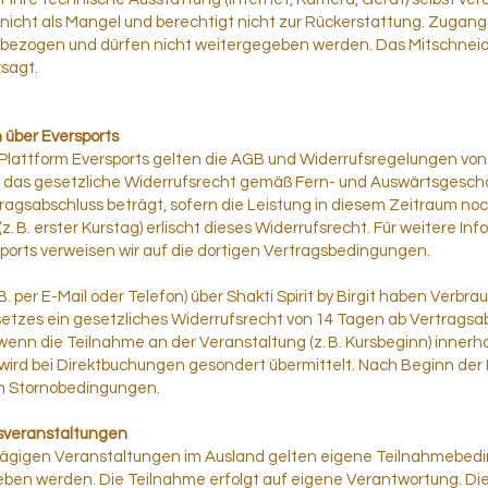
t nicht als Mangel und berechtigt nicht zur Rückerstattung. Zugang
bezogen und dürfen nicht weitergegeben werden. Das Mitschneide
rsagt.
 über Eversports
Plattform Eversports gelten die AGB und Widerrufsregelungen von 
t das gesetzliche Widerrufsrecht gemäß Fern- und Auswärtsgesch
ragsabschluss beträgt, sofern die Leistung in diesem Zeitraum no
z. B. erster Kurstag) erlischt dieses Widerrufsrecht. Für weitere I
sports verweisen wir auf die dortigen Vertragsbedingungen.
. per E-Mail oder Telefon) über Shakti Spirit by Birgit haben Verbr
zes ein gesetzliches Widerrufsrecht von 14 Tagen ab Vertragsab
 wenn die Teilnahme an der Veranstaltung (z. B. Kursbeginn) innerhal
wird bei Direktbuchungen gesondert übermittelt. Nach Beginn der L
n Stornobedingungen.
dsveranstaltungen
ägigen Veranstaltungen im Ausland gelten eigene Teilnahmebedin
en werden. Die Teilnahme erfolgt auf eigene Verantwortung. Die V