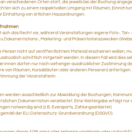
an verschiedenen Orten statt, die jeweils bei der Buchung angeg
ichten sich zu einem respektvollen Umgang mit Räumen, Einricht
r Einhaltung von örtlichen Hausordnungen.
aufnahmen
lt sich das Recht vor, während Veranstaltungen eigene Foto‑, To
zu Dokumentations-, Marketing- und Präsentationszwecken (Website
 Person nicht auf veröffentlichtem Material erscheinen wollen, mu
drücklich schriftlich mitgeteilt werden. In diesem Fall wird dies se
mer:innen dürfen nur nach vorheriger ausdrücklicher Zustimmung de
e von Räumen, Kursabläufen oder anderen Personen) anfertigen. 
stimmung der Veranstalterin.
 werden ausschließlich zur Abwicklung der Buchungen, Kommuni
zlichen Dokumentation verarbeitet. Eine Weitergabe erfolgt nur an
ngen notwendig sind (z.B. Eversports, Zahlungsanbieter).
gt gemäß der EU-Datenschutz-Grundverordnung (DSGVO).
mungen dieser AGB ganz oder teilweise unwirksam oder undurchfü